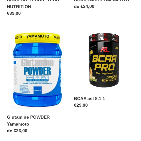
Prix
de €24,00
NUTRITION
normal
Prix
€39,00
normal
Glutamine
BCAA
POWDER
asl
Yamamoto
8.1.1
BCAA asl 8.1.1
Prix
€29,00
normal
Glutamine POWDER
Yamamoto
Prix
de €23,00
normal