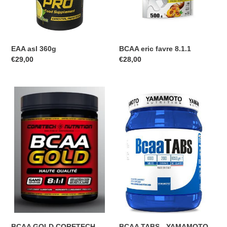
o
n
EAA asl 360g
BCAA eric favre 8.1.1
:
Prix
€29,00
Prix
€28,00
normal
normal
BCAA
BCAA
GOLD
TABS
CORETECH
-
NUTRITION
YAMAMOTO
BCAA GOLD CORETECH
BCAA TABS - YAMAMOTO