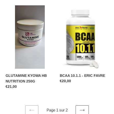
GLUTAMINE
BCAA
KYOWA
10.1.1
HB
-
NUTRITION
ERIC
250G
FAVRE
GLUTAMINE KYOWA HB
BCAA 10.1.1 - ERIC FAVRE
Prix
€20,00
NUTRITION 250G
normal
Prix
€21,00
normal
Page 1 sur 2