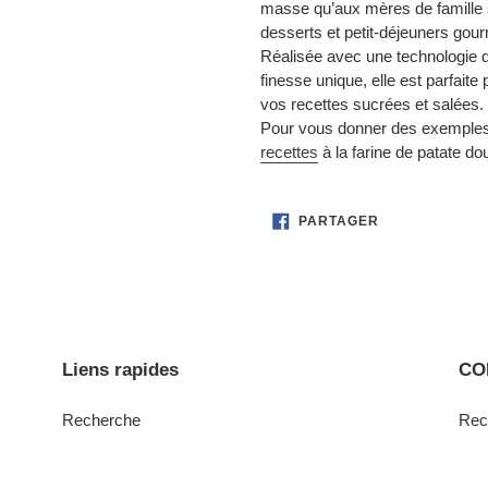
masse qu’aux mères de famille s
desserts et petit-déjeuners gou
Réalisée avec une technologie d
finesse unique, elle est parfait
vos recettes sucrées et salées.
Pour vous donner des exemples,
recettes
à la farine de patate d
PARTAGER
PARTAGER
SUR
FACEBOOK
Liens rapides
CO
Recherche
Rec