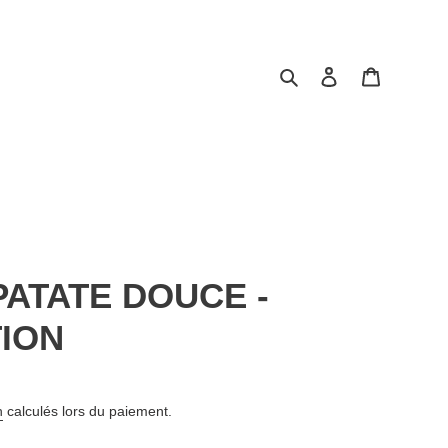
Rechercher
Se connecter
Panier
PATATE DOUCE -
TION
n
calculés lors du paiement.