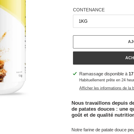
CONTENANCE
AJ
ACH
Ajout
Ramassage disponible à
17
d'un
Habituellement prête en 24 heu
produit
Afficher les informations de la 
à
votre
Nous travaillons depuis d
panier
de patates douces : une qu
goût et de qualité nutritio
Notre farine de patate douce peu