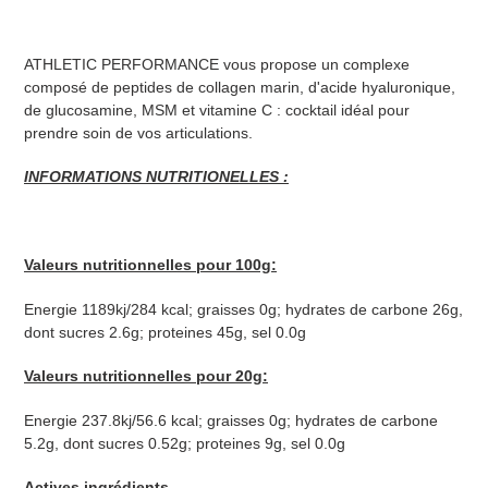
Ajout
d'un
ATHLETIC PERFORMANCE vous propose un complexe
produit
composé de peptides de collagen marin, d'acide hyaluronique,
à
de glucosamine, MSM et vitamine C : cocktail idéal pour
votre
prendre soin de vos articulations.
panier
INFORMATIONS NUTRITIONELLES :
Valeurs nutritionnelles pour 100g:
Energie 1189kj/284 kcal; graisses 0g; hydrates de carbone 26g,
dont sucres 2.6g; proteines 45g, sel 0.0g
Valeurs nutritionnelles pour 20g:
Energie 237.8kj/56.6 kcal; graisses 0g; hydrates de carbone
5.2g, dont sucres 0.52g; proteines 9g, sel 0.0g
Actives ingrédients