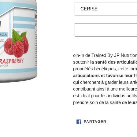
Ajout
d'un
oin-In de Trained By JP Nutriti
produit
soutenir
la santé des articulat
à
propriétés bénéfiques, cette for
votre
articulations et favorise leur fl
panier
qui cherchent à garder leurs arti
contribuant ainsi à une meilleure 
est idéal pour les individus acti
prendre soin de la santé de leurs
PARTAGER
PARTAGER
SUR
FACEBOOK