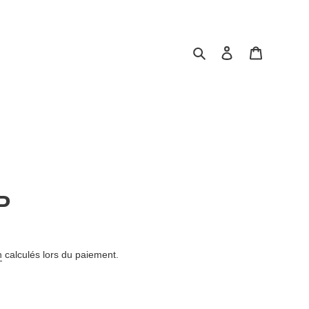
Rechercher
Se connecter
Panier
P
n
calculés lors du paiement.