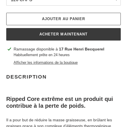
AJOUTER AU PANIER
ACHETER MAINTENANT
Ajout
Ramassage disponible à
17 Rue Henri Becquerel
d'un
Habituellement prête en 24 heures
produit
Afficher les informations de la boutique
à
votre
DESCRIPTION
panier
Ripped Core extrême est un produit qui
contribue à la perte de poids.
Il a pour but de réduire la masse graisseuse, en brûlant les
graisses grace à son complexe d’éléments thermogénique.