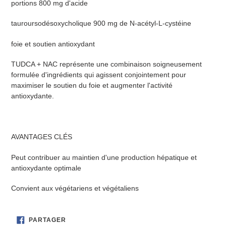
portions 800 mg d'acide
produit
à
tauroursodésoxycholique 900 mg de N-acétyl-L-cystéine
votre
panier
foie et soutien antioxydant
TUDCA + NAC représente une combinaison soigneusement
formulée d'ingrédients qui agissent conjointement pour
maximiser le soutien du foie et augmenter l'activité
antioxydante.
AVANTAGES CLÉS
Peut contribuer au maintien d'une production hépatique et
antioxydante optimale
Convient aux végétariens et végétaliens
PARTAGER
PARTAGER
SUR