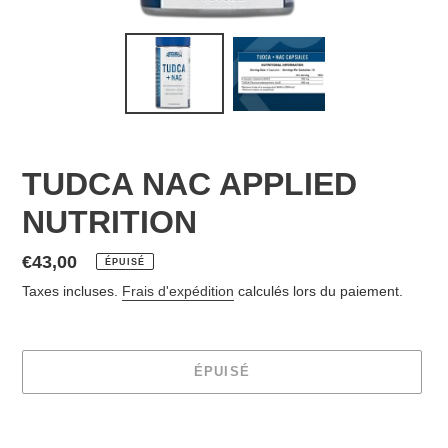
TUDCA NAC APPLIED
NUTRITION
Prix
€43,00
ÉPUISÉ
normal
Taxes incluses.
Frais d'expédition
calculés lors du paiement.
ÉPUISÉ
Ajout
d'un