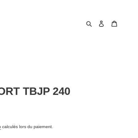
Rechercher
Se connecter
Panier
ORT TBJP 240
n
calculés lors du paiement.