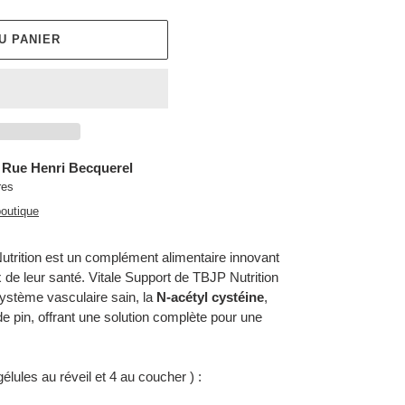
U PANIER
 Rue Henri Becquerel
res
boutique
Nutrition est un complément alimentaire innovant
 de leur santé. Vitale Support de TBJP Nutrition
ystème vasculaire sain, la
N-acétyl cystéine
,
 de pin, offrant une solution complète pour une
gélules au réveil et 4 au coucher ) :