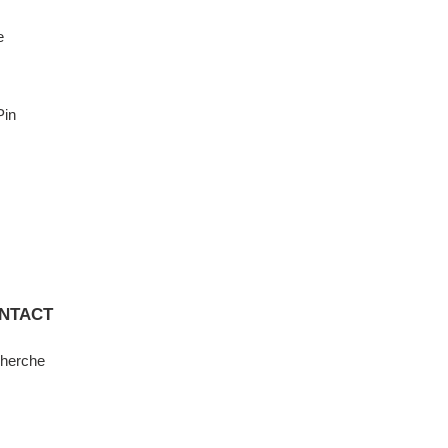
e
Pin
NTACT
herche