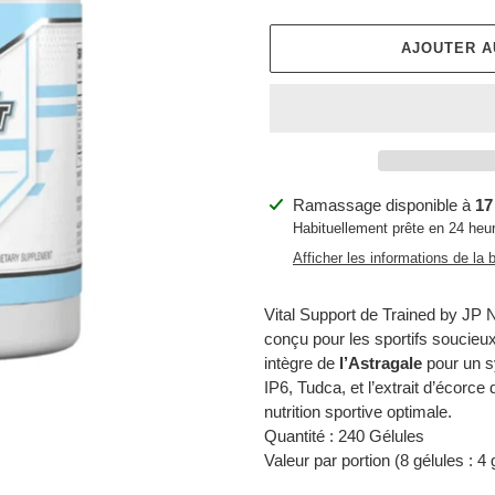
AJOUTER A
Ajout
Ramassage disponible à
17
d'un
Habituellement prête en 24 heu
produit
Afficher les informations de la 
à
votre
Vital Support de Trained by JP 
panier
conçu pour les sportifs soucieux
intègre de
l’Astragale
pour un s
IP6, Tudca, et l’extrait d’écorce
nutrition sportive optimale.
Quantité : 240 Gélules
Valeur par portion (8 gélules : 4 