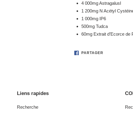
4 000mg AstragalusI
1 200mg N Acétyl Cystéin
1 000mg IP6
500mg Tudca
60mg Extrait d’Ecorce de 
PARTAGER
PARTAGER
SUR
FACEBOOK
Liens rapides
CO
Recherche
Rec